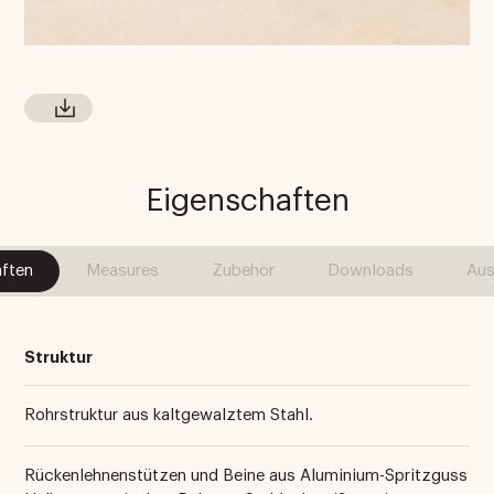
Eigenschaften
ften
Measures
Zubehör
Downloads
Aus
Struktur
Rohrstruktur aus kaltgewalztem Stahl.
Rückenlehnenstützen und Beine aus Aluminium-Spritzguss