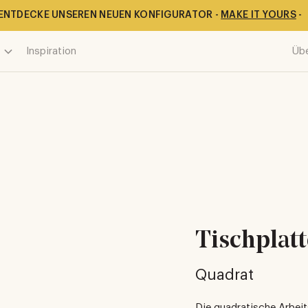
ENTDECKE UNSEREN NEUEN KONFIGURATOR -
MAKE IT YOURS
-
Inspiration
Üb
Tischplat
Quadrat
Die quadratische Arbeit