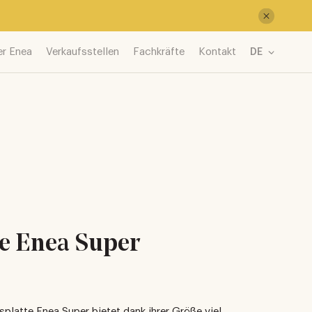
er Enea
Verkaufsstellen
Fachkräfte
Kontakt
DE
te Enea Super
splatte Enea Super bietet dank ihrer Größe viel