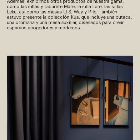
Además, exhibimos otros productos de nuestra gama,
como las sillas y taburete Mate, la silla Lore, las sillas
Leku, así como las mesas LTS, Way y Pile. También
estuvo presente la colección Kua, que incluye una butaca,
una otomana y una mesa auxiliar, diseñados para crear
espacios acogedores y modernos.