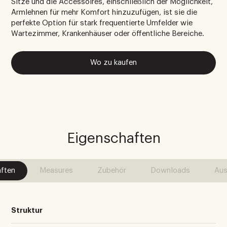
Sitze und die Accessoires, einschließlich der Möglichkeit,
Armlehnen für mehr Komfort hinzuzufügen, ist sie die
perfekte Option für stark frequentierte Umfelder wie
Wartezimmer, Krankenhäuser oder öffentliche Bereiche.
Wo zu kaufen
Eigenschaften
ften
Measures
Zubehör
Downloads
Aus
Struktur