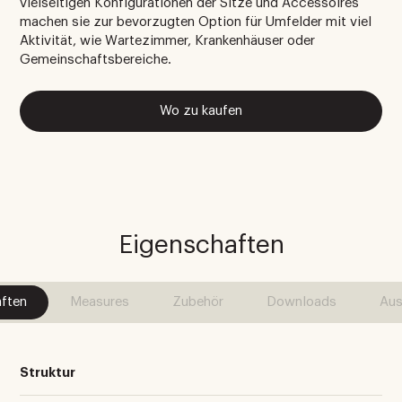
vielseitigen Konfigurationen der Sitze und Accessoires
machen sie zur bevorzugten Option für Umfelder mit viel
Aktivität, wie Wartezimmer, Krankenhäuser oder
Gemeinschaftsbereiche.
Wo zu kaufen
Eigenschaften
ften
Measures
Zubehör
Downloads
Aus
Struktur