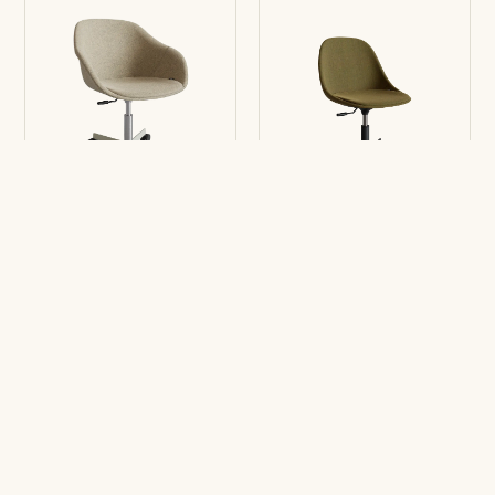
Stuhl Lore
Stuhl Mate
5R mit Arme
5R
Verpassen Sie keinen