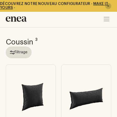
DÉCOUVREZ NOTRE NOUVEAU CONFIGURATEUR -
MAKE IT
YOURS
-
3
Coussin
Filtrage