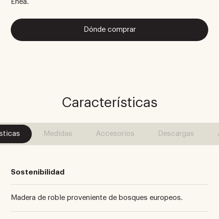
Enea.
Dónde comprar
Características
sticas
Medidas
Accesorios
Descargas
Sostenibilidad
Madera de roble proveniente de bosques europeos.