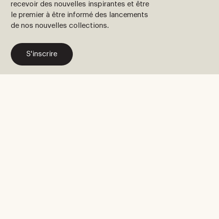
recevoir des nouvelles inspirantes et être
le premier à être informé des lancements
de nos nouvelles collections.
S'inscrire
Contactez nous
Ola Auzoa, 4
20250 Legorreta, Gipuzkoa
España
Voir sur la carte