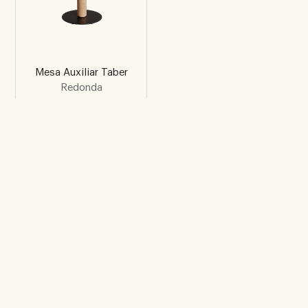
Mesa Auxiliar Taber
Redonda
No te pierdas ningún
lanzamiento
Suscríbete a nuestra newsletter y recibe
noticias inspiradoras, además de ser el
primero en enterarte de los emocionantes