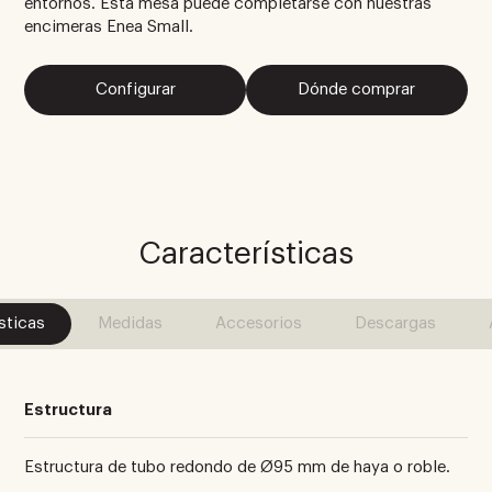
entornos. Esta mesa puede completarse con nuestras
encimeras Enea Small.
Configurar
Dónde comprar
Características
sticas
Medidas
Accesorios
Descargas
Estructura
Estructura de tubo redondo de Ø95 mm de haya o roble.