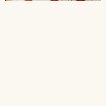
Work
Un tabouret à la hauteur des esprits les plus agités et
dynamiques.
/
/
STAY
EAT
WORK