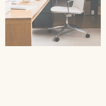
Share
Ressentez le soutien de Lottus Conference pour guider
tout type de réunion, accompagnée d'un bon café et des
meilleures idées.
/
SHARE
WORK