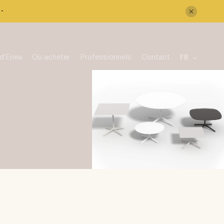
-
d'Enea
Où acheter
Professionnels
Contact
FR