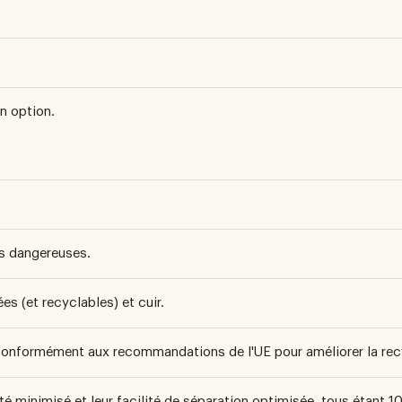
n option.
s dangereuses.
es (et recyclables) et cuir.
 conformément aux recommandations de l'UE pour améliorer la recy
é minimisé et leur facilité de séparation optimisée, tous étant 1