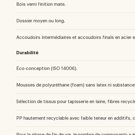
Bois verni finition mate.
Dossier moyen ou long.
Accoudoirs intermédiaires et accoudoirs finals en acier e
Durabilité
Éco-conception (ISO 14006).
Mousses de polyuréthane (foam) sans latex ni substance
Sélection de tissus pour tapisserie en laine, fibres recyclé
PP hautement recyclable avec faible teneur en additifs,
Pour la phase de fin de vie, le nombre de composants a ét