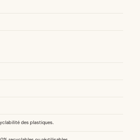
clabilité des plastiques.
00% recyclables ou réutilisables.