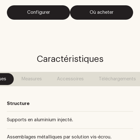
Configurer
Où acheter
Caractéristiques
ues
Measures
Accessoires
Téléchargements
Structure
Supports en aluminium injecté.
Assemblages métalliques par solution vis-écrou.