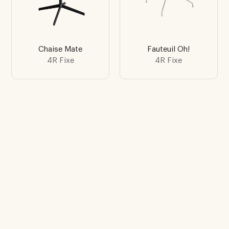
Chaise Mate
Fauteuil Oh!
4R Fixe
4R Fixe
Ne manquez pas un
lancement
Abonnez-vous à notre newsletter pour
recevoir des nouvelles inspirantes et être
le premier à être informé des lancements