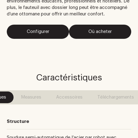
environnements éducatifs, professionnels et hôteliers. De
plus, le fauteuil avec dossier long peut être accompagné
d’une ottomane pour offrir un meilleur confort.
Configurer
Où acheter
Caractéristiques
ues
Measures
Accessoires
Téléchargements
Structure
Soudure semi-automatique de l’acier par robot avec