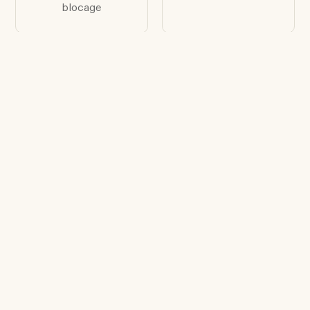
blocage
Table d’appoint Kua
Ottoman Lottus
4L
4R