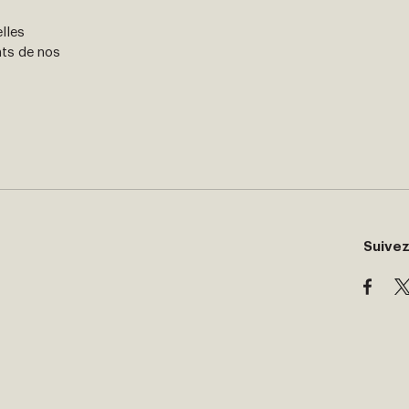
lles
nts de nos
Suivez