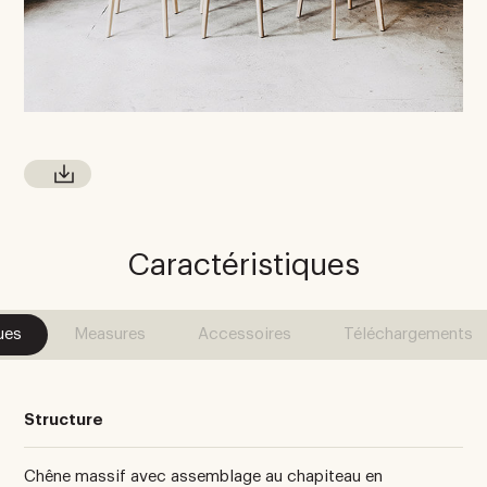
Caractéristiques
ues
Measures
Accessoires
Téléchargements
Structure
Chêne massif avec assemblage au chapiteau en