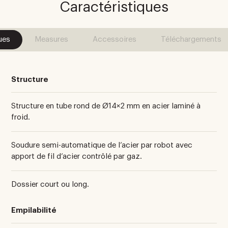
Caractéristiques
ues
Measures
Accessoires
Téléchargements
Structure
Structure en tube rond de Ø14×2 mm en acier laminé à
froid.
Soudure semi-automatique de l’acier par robot avec
apport de fil d’acier contrôlé par gaz.
Dossier court ou long.
Empilabilité