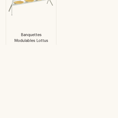
Banquettes
Modulables Lottus
4 poutres avec
accoudoirs latéraux
Ne manquez pas un
lancement