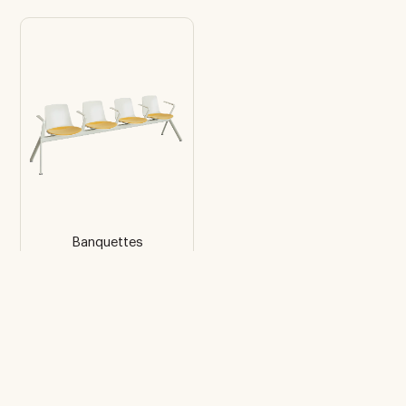
Banquettes
Modulables Lottus
4 poutres avec
accoudoirs