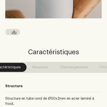
Caractéristiques
actéristiques
Measures
Téléchargements
Fini
Structure
Structure en tube rond de Ø50x2mm en acier laminé à
froid.